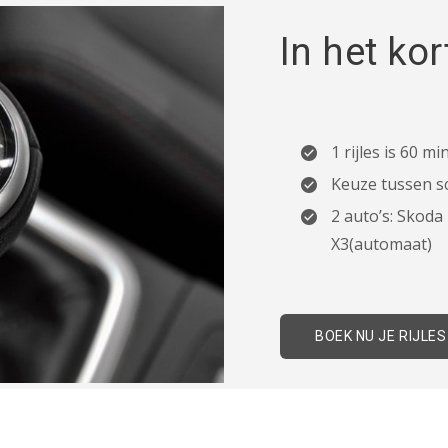
In het kor
1 rijles is 60 m
Keuze tussen s
2 auto’s: Skod
X3(automaat)
BOEK NU JE RIJLES