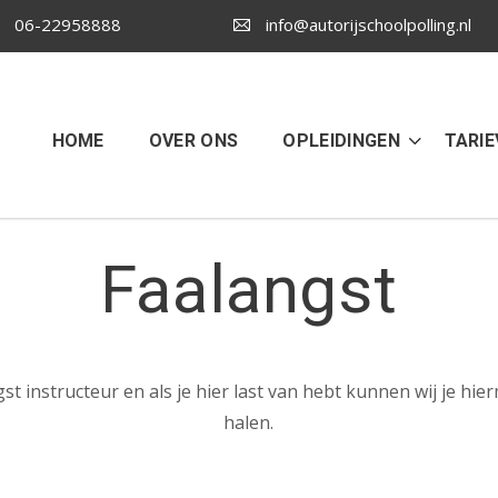
06-22958888
info@autorijschoolpolling.nl
HOME
OVER ONS
OPLEIDINGEN
TARIE
Faalangst
ngst instructeur en als je hier last van hebt kunnen wij je hie
halen.