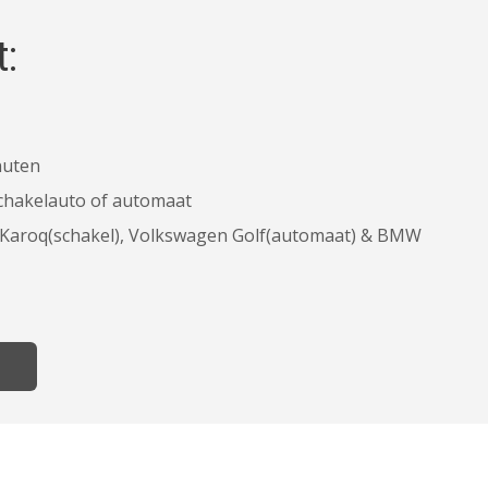
t:
inuten
chakelauto of automaat
a Karoq(schakel), Volkswagen Golf(automaat) & BMW