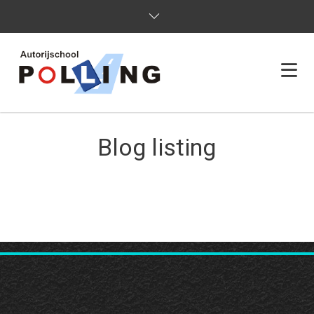
HOME
Blog listing
OVER ONS
OPLEIDINGEN
TARIEVEN
ADHD & AUTISME
CONTACT